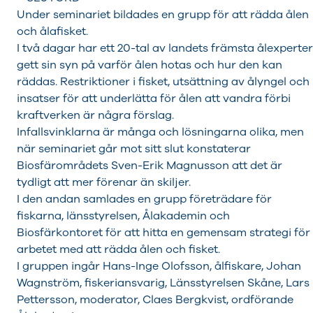
Under seminariet bildades en grupp för att rädda ålen
och ålafisket.
I två dagar har ett 20-tal av landets främsta ålexperter
gett sin syn på varför ålen hotas och hur den kan
räddas. Restriktioner i fisket, utsättning av ålyngel och
insatser för att underlätta för ålen att vandra förbi
kraftverken är några förslag.
Infallsvinklarna är många och lösningarna olika, men
när seminariet går mot sitt slut konstaterar
Biosfärområdets Sven-Erik Magnusson att det är
tydligt att mer förenar än skiljer.
I den andan samlades en grupp företrädare för
fiskarna, länsstyrelsen, Ålakademin och
Biosfärkontoret för att hitta en gemensam strategi för
arbetet med att rädda ålen och fisket.
I gruppen ingår Hans-Inge Olofsson, ålfiskare, Johan
Wagnström, fiskeriansvarig, Länsstyrelsen Skåne, Lars
Pettersson, moderator, Claes Bergkvist, ordförande