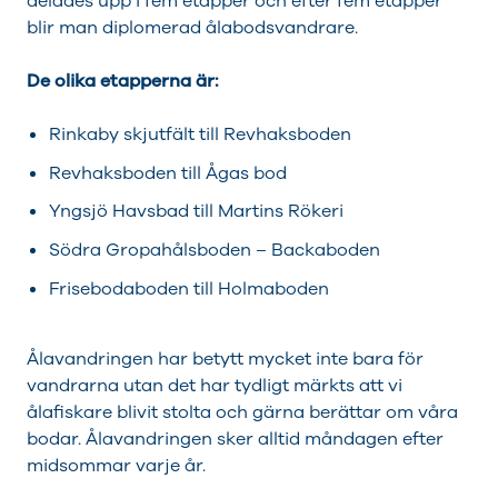
delades upp i fem etapper och efter fem etapper
blir man diplomerad ålabodsvandrare.
De olika etapperna är:
Rinkaby skjutfält till Revhaksboden
Revhaksboden till Ågas bod
Yngsjö Havsbad till Martins Rökeri
Södra Gropahålsboden – Backaboden
Frisebodaboden till Holmaboden
Ålavandringen har betytt mycket inte bara för
vandrarna utan det har tydligt märkts att vi
ålafiskare blivit stolta och gärna berättar om våra
bodar. Ålavandringen sker alltid måndagen efter
midsommar varje år.