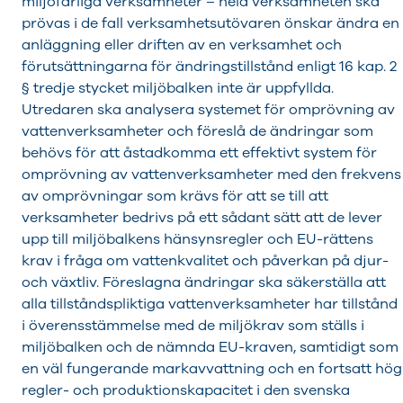
miljöfarliga verksamheter – hela verksamheten ska
prövas i de fall verksamhetsutövaren önskar ändra en
anläggning eller driften av en verksamhet och
förutsättningarna för ändringstillstånd enligt 16 kap. 2
§ tredje stycket miljöbalken inte är uppfyllda.
Utredaren ska analysera systemet för omprövning av
vattenverksamheter och föreslå de ändringar som
behövs för att åstadkomma ett effektivt system för
omprövning av vattenverksamheter med den frekvens
av omprövningar som krävs för att se till att
verksamheter bedrivs på ett sådant sätt att de lever
upp till miljöbalkens hänsynsregler och EU-rättens
krav i fråga om vattenkvalitet och påverkan på djur-
och växtliv. Föreslagna ändringar ska säkerställa att
alla tillståndspliktiga vattenverksamheter har tillstånd
i överensstämmelse med de miljökrav som ställs i
miljöbalken och de nämnda EU-kraven, samtidigt som
en väl fungerande markavvattning och en fortsatt hög
regler- och produktionskapacitet i den svenska