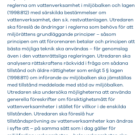
reglerna om vattenverksamhet i miljöbalken och lagen
(1998:812) med särskilda bestämmelser om
vattenverksamhet, den s.k. restvattenlagen. Utredaren
ska föreslå de ändringar i reglerna som behövs för att
miljörättens grundläggande principer – såsom
principen om att förorenaren betalar och principen att
bästa möjliga teknik ska användas – får genomslag
även i den vattenrättsliga regleringen. Utredaren ska
analysera rättskraftens räckvidd i fråga om sådana
tillstånd och äldre rättigheter som enligt 5 § lagen
(1998:811) om införande av miljöbalken ska jämställas
med tillstånd meddelade med stöd av miljöbalken.
Utredaren ska undersöka möjligheterna att använda
generella föreskrifter om försiktighetsmått för
vattenverksamheter i stället för villkor i de enskilda
tillstånden. Utredaren ska föreslå hur
tillståndsprövning av vattenverksamheter kan ändras
i syfte att – på samma sätt som i dag gäller för