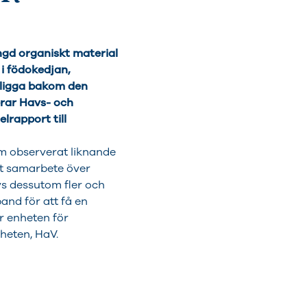
ngd organiskt material
 i födokedjan,
 ligga bakom den
rar Havs- och
rapport till
om observerat liknande
tt samarbete över
vs dessutom fler och
nd för att få en
ör enheten för
heten, HaV.