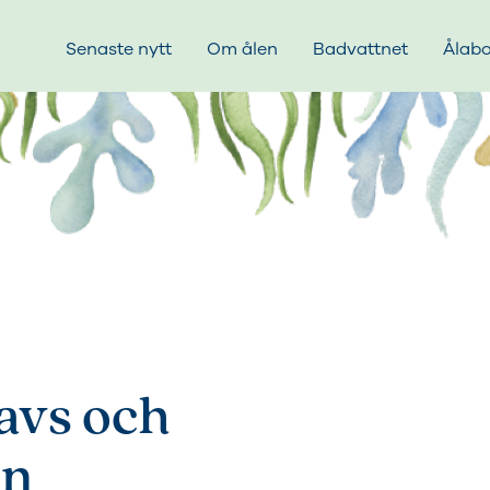
Senaste nytt
Om ålen
Badvattnet
Ålab
avs och
en