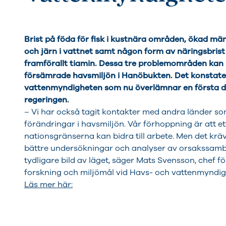
Brist på föda för fisk i kustnära områden, ökad mä
och järn i vattnet samt någon form av näringsbrist
framförallt tiamin. Dessa tre problemområden kan
försämrade havsmiljön i Hanöbukten. Det konstate
vattenmyndigheten som nu överlämnar en första del
regeringen.
– Vi har också tagit kontakter med andra länder s
förändringar i havsmiljön. Vår förhoppning är att e
nationsgränserna kan bidra till arbete. Men det krä
bättre undersökningar och analyser av orsakssamba
tydligare bild av läget, säger Mats Svensson, chef f
forskning och miljömål vid Havs- och vattenmyndig
Läs mer här: