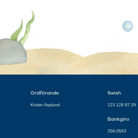
Ordförande
Swish
Krister Asplund
123 128 87 29
Bankgiro
256-0563