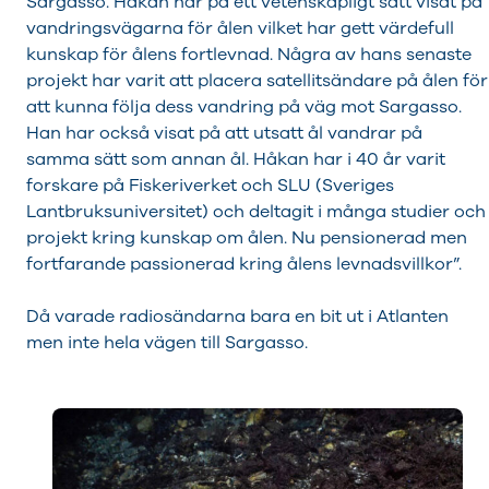
Sargasso. Håkan har på ett vetenskapligt sätt visat på
vandringsvägarna för ålen vilket har gett värdefull
kunskap för ålens fortlevnad. Några av hans senaste
projekt har varit att placera satellitsändare på ålen för
att kunna följa dess vandring på väg mot Sargasso.
Han har också visat på att utsatt ål vandrar på
samma sätt som annan ål. Håkan har i 40 år varit
forskare på Fiskeriverket och SLU (Sveriges
Lantbruksuniversitet) och deltagit i många studier och
projekt kring kunskap om ålen. Nu pensionerad men
fortfarande passionerad kring ålens levnadsvillkor”.
Då varade radiosändarna bara en bit ut i Atlanten
men inte hela vägen till Sargasso.